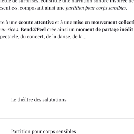
nctué de surprises, constitue une narration sonore inspirée des
ésent·e·s, composant ainsi une 
partition pour corps sensibles
.
te à une 
écoute attentive
 et à une 
mise en mouvement collect
eur·rice·s
. 
Bend&Peel
 crée ainsi un 
moment de partage inédit
pectacle, du concert, de la danse, de la…
Le théâtre des salutations
Partition pour corps sensibles