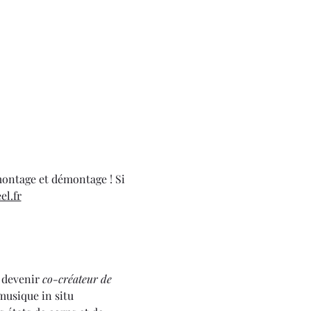
ontage et démontage ! Si 
l.fr
 devenir 
co-créateur de 
musique in situ 