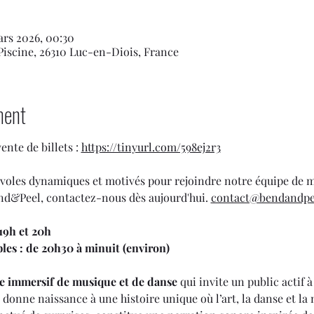
ars 2026, 00:30
 Piscine, 26310 Luc-en-Diois, France
ment
te de billets : 
https://tinyurl.com/598ej2r3
oles dynamiques et motivés pour rejoindre notre équipe de m
nd&Peel, contactez-nous dès aujourd'hui. 
contact@bendandpee
19h et 20h
bles : de 20h30 à minuit (environ)
e immersif de musique et de danse
 qui invite un public actif à
onne naissance à une histoire unique où l’art, la danse et la 