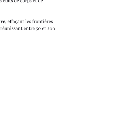
 états de corps et de 
ive
, effaçant les frontières 
 réunissant entre 50 et 200 