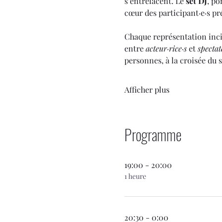
s’entrelacent. Le 
set DJ
, po
cœur des participant·e·s pr
Chaque représentation inci
entre 
acteur·rice·s
 et 
spectat
personnes, à la croisée du s
Afficher plus
Programme
19:00 - 20:00
1 heure
20:30 - 0:00