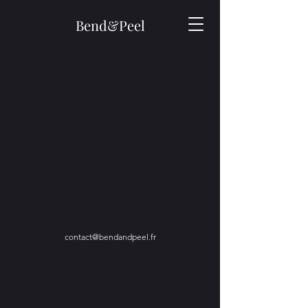
Bend&Peel
contact@bendandpeel.fr